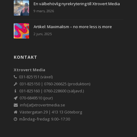
En välbehövlig nyrekrytering till Xtrovert Media
9 mars, 2026
Artikel: Maximalism – no more less is more
2 juni, 2025
KONTAKT
Xtrovert Media
031-825151 (växel)
031-825150 | 0760-266625 (produktion)
031-825160 | 0760-228600 (säljavd.)
070-6849510 (jour)
info[at]xtrovertmedia.se
Västergatan 29 | 413 13 Göteborg
måndag–fredag: 9.00–17:30