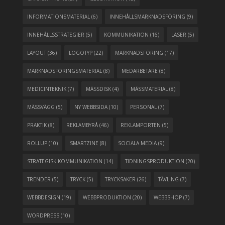
INFORMATIONSMATERIAL
(6)
INNEHÅLLSMARKNADSFÖRING
(9)
INNEHÅLLSSTRATEGIER
(5)
KOMMUNIKATION
(16)
LASER
(5)
LAYOUT
(36)
LOGOTYP
(22)
MARKNADSFÖRING
(17)
MARKNADSFÖRINGSMATERIAL
(8)
MEDARBETARE
(8)
MEDICINTEKNIK
(7)
MÄSSDISK
(4)
MÄSSMATERIAL
(8)
MÄSSVÄGG
(5)
NY WEBBSIDA
(10)
PERSONAL
(7)
PRAKTIK
(8)
REKLAMBYRÅ
(46)
REKLAMPORTEN
(5)
ROLLUP
(10)
SMARTZINE
(8)
SOCIALA MEDIA
(9)
STRATEGISK KOMMUNIKATION
(14)
TIDNINGSPRODUKTION
(20)
TRENDER
(5)
TRYCK
(5)
TRYCKSAKER
(26)
TÄVLING
(7)
WEBBDESIGN
(19)
WEBBPRODUKTION
(20)
WEBBSHOP
(7)
WORDPRESS
(10)