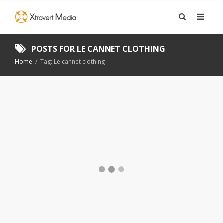
POSTS FOR
LE CANNET CLOTHING
Home
/
Tag: Le cannet clothing
HUR KAN EN
NEDTECKNAD GRAFISK
MANUAL HJÄLPA DIG I
DIN MARKNADSFÖRING?
GRAFISK FORMGIVNING
,
LOGOTYP
,
REKLAMPORTEN
3 MAJ, 2022