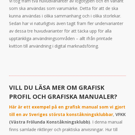
Vi tog fram två huvudvarianter av logotypen och en variant
som ska användas som varumärke. Detta för att de ska
kunna användas i olika sammanhang och i olika storlekar.
Sedan har vi naturligtvis även tagit fram fler undervarianter
av dessa tre huvudvarianter för att täcka upp för alla
upptänkliga användningsområden – allt ifrån printade
kvitton till användning i digital marknadsföring.
VILL DU LÄSA MER OM GRAFISK
PROFIL OCH GRAFISKA MANUALER?
Här är ett exempel på en grafisk manual som vi gjort
till en av Sveriges största konståkningsklubbar
,
VFKK
(Västra Frölunda Konståkningsklubb)
. I denna manual
finns samlade riktlinjer och praktiska anvisningar. Hur till