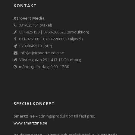
KONTAKT
Xtrovert Media
031-825151 (växel)
031-825150 | 0760-266625 (produktion)
031-825160 | 0760-228600 (säljavd.)
070-6849510 (jour)
info[at]xtrovertmedia.se
Västergatan 29 | 413 13 Göteborg
måndag–fredag: 9.00–17:30
SPECIALKONCEPT
Smartzine
– tidningsproduktion till fast pris:
www.smartzine.se
Reklamporten
– logotyp och grafisk profil till nystartade