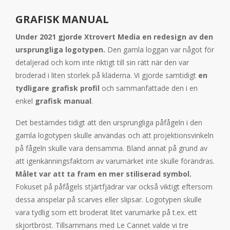
GRAFISK MANUAL
Under 2021 gjorde Xtrovert Media en redesign av den
ursprungliga logotypen.
Den gamla loggan var något för
detaljerad och kom inte riktigt till sin rätt när den var
broderad i liten storlek på kläderna. Vi gjorde samtidigt
en
tydligare grafisk profil
och sammanfattade den i en
enkel
grafisk manual
.
Det bestämdes tidigt att den ursprungliga påfågeln i den
gamla logotypen skulle användas och att projektionsvinkeln
på fågeln skulle vara densamma. Bland annat på grund av
att igenkänningsfaktorn av varumärket inte skulle förändras.
Målet var att ta fram en mer stiliserad symbol.
Fokuset på påfågels stjärtfjädrar var också viktigt eftersom
dessa anspelar på scarves eller slipsar. Logotypen skulle
vara tydlig som ett broderat litet varumärke på t.ex. ett
skjortbröst. Tillsammans med Le Cannet valde vi tre