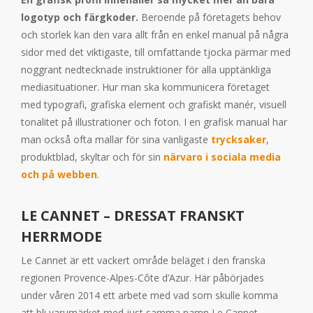
logotyp och färgkoder.
Beroende på företagets behov
och storlek kan den vara allt från en enkel manual på några
sidor med det viktigaste, till omfattande tjocka pärmar med
noggrant nedtecknade instruktioner för alla upptänkliga
mediasituationer. Hur man ska kommunicera företaget
med typografi, grafiska element och grafiskt manér, visuell
tonalitet på illustrationer och foton. I en grafisk manual har
man också ofta mallar för sina vanligaste
trycksaker
,
produktblad, skyltar och för sin
närvaro i sociala media
och på webben
.
LE CANNET – DRESSAT FRANSKT
HERRMODE
Le Cannet är ett vackert område beläget i den franska
regionen Provence-Alpes-Côte d’Azur. Här påbörjades
under våren 2014 ett arbete med vad som skulle komma
att bli varumärket med just samma namn Le Cannet.