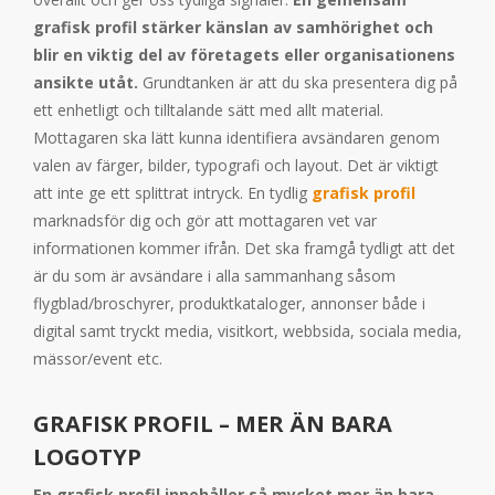
grafisk profil stärker känslan av samhörighet och
blir en viktig del av företagets eller organisationens
ansikte utåt.
Grundtanken är att du ska presentera dig på
ett enhetligt och tilltalande sätt med allt material.
Mottagaren ska lätt kunna identifiera avsändaren genom
valen av färger, bilder, typografi och layout. Det är viktigt
att inte ge ett splittrat intryck. En tydlig
grafisk profil
marknadsför dig och gör att mottagaren vet var
informationen kommer ifrån. Det ska framgå tydligt att det
är du som är avsändare i alla sammanhang såsom
flygblad/broschyrer, produktkataloger, annonser både i
digital samt tryckt media, visitkort, webbsida, sociala media,
mässor/event etc.
GRAFISK PROFIL – MER ÄN BARA
LOGOTYP
En grafisk profil innehåller så mycket mer än bara