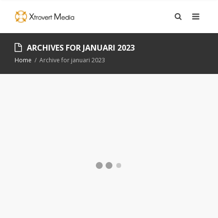
ARCHIVES FOR
JANUARI 2023
Home
/
Archive for januari 2023
NANSI SOULAKELI
JOHANSSON –
KOMMUNIKATÖR
CONTENT MARKETING
,
COPYWRITING
,
DIGITAL
MARKNADSFÖRING
,
INFORMATIONSPRODUKTION
,
MEDARBETARE
,
ÖVRIGT
,
STRATEGISK KOMMUNIKATION
17 JANUARI, 2023