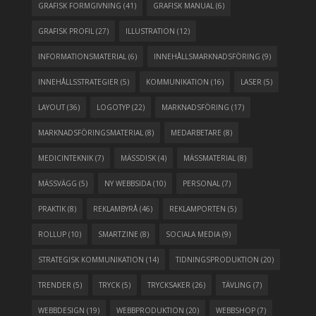
GRAFISK FORMGIVNING
(41)
GRAFISK MANUAL
(6)
GRAFISK PROFIL
(27)
ILLUSTRATION
(12)
INFORMATIONSMATERIAL
(6)
INNEHÅLLSMARKNADSFÖRING
(9)
INNEHÅLLSSTRATEGIER
(5)
KOMMUNIKATION
(16)
LASER
(5)
LAYOUT
(36)
LOGOTYP
(22)
MARKNADSFÖRING
(17)
MARKNADSFÖRINGSMATERIAL
(8)
MEDARBETARE
(8)
MEDICINTEKNIK
(7)
MÄSSDISK
(4)
MÄSSMATERIAL
(8)
MÄSSVÄGG
(5)
NY WEBBSIDA
(10)
PERSONAL
(7)
PRAKTIK
(8)
REKLAMBYRÅ
(46)
REKLAMPORTEN
(5)
ROLLUP
(10)
SMARTZINE
(8)
SOCIALA MEDIA
(9)
STRATEGISK KOMMUNIKATION
(14)
TIDNINGSPRODUKTION
(20)
TRENDER
(5)
TRYCK
(5)
TRYCKSAKER
(26)
TÄVLING
(7)
WEBBDESIGN
(19)
WEBBPRODUKTION
(20)
WEBBSHOP
(7)