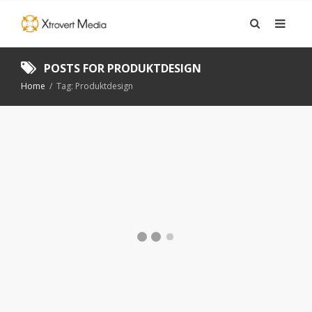
POSTS FOR
PRODUKTDESIGN
Home
/
Tag: Produktdesign
ARTIKEL: MODULÄR
DESIGN
ARTIKEL
,
DIGITAL MARKNADSFÖRING
,
GRAFISK
FORMGIVNING
,
TIDNINGSPRODUKTION
,
WEBBPRODUKTION
22 JUNI, 2026