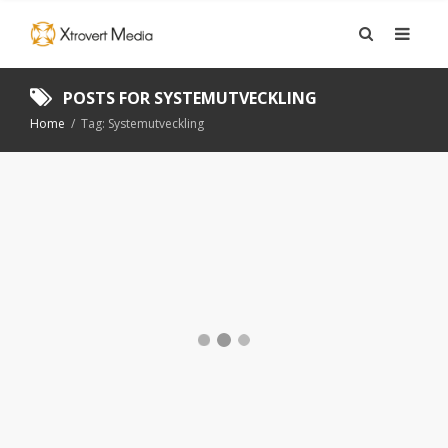
POSTS FOR
SYSTEMUTVECKLING
Home
/
Tag: Systemutveckling
ARTIKEL: MODULÄR
DESIGN
ARTIKEL
,
DIGITAL MARKNADSFÖRING
,
GRAFISK
FORMGIVNING
,
TIDNINGSPRODUKTION
,
WEBBPRODUKTION
22 JUNI, 2026