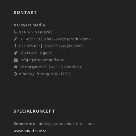
KONTAKT
Xtrovert Media
031-825151 (växel)
031-825150 | 0760-266625 (produktion)
031-825160 | 0760-228600 (säljavd.)
070-6849510 (jour)
info[at]xtrovertmedia.se
Västergatan 29 | 413 13 Göteborg
måndag–fredag: 9.00–17:30
SPECIALKONCEPT
Smartzine
– tidningsproduktion till fast pris:
www.smartzine.se