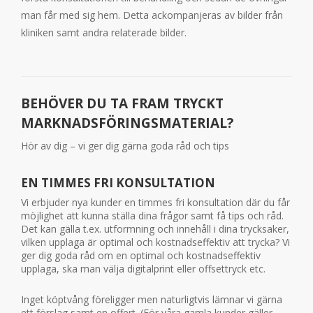
man får med sig hem. Detta ackompanjeras av bilder från
kliniken samt andra relaterade bilder.
BEHÖVER DU TA FRAM TRYCKT
MARKNADSFÖRINGSMATERIAL?
Hör av dig – vi ger dig gärna goda råd och tips
EN TIMMES FRI KONSULTATION
Vi erbjuder nya kunder en timmes fri konsultation där du får
möjlighet att kunna ställa dina frågor samt få tips och råd.
Det kan gälla t.ex. utformning och innehåll i dina trycksaker,
vilken upplaga är optimal och kostnadseffektiv att trycka? Vi
ger dig goda råd om en optimal och kostnadseffektiv
upplaga, ska man välja digitalprint eller offsettryck etc.
Inget köptvång föreligger men naturligtvis lämnar vi gärna
ett förslag samt en offert. (För våra gamla kunder gäller