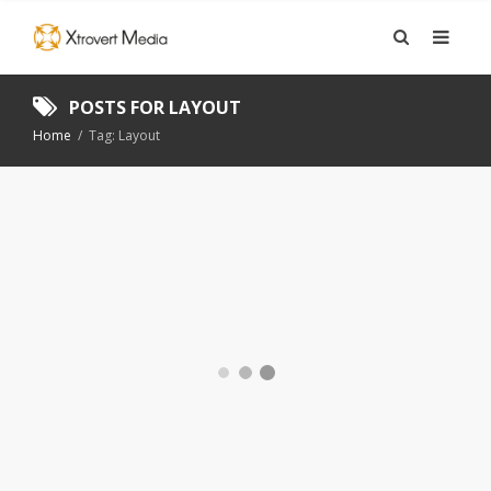
POSTS FOR
LAYOUT
Home
/
Tag: Layout
VFKK – VÄSTRA
FRÖLUNDA
KONSTÅKNINGSKLUBB
BUTIKSMATERIAL
,
GRAFISK FORMGIVNING
,
MÄSSMATERIAL
11 JANUARI, 2017