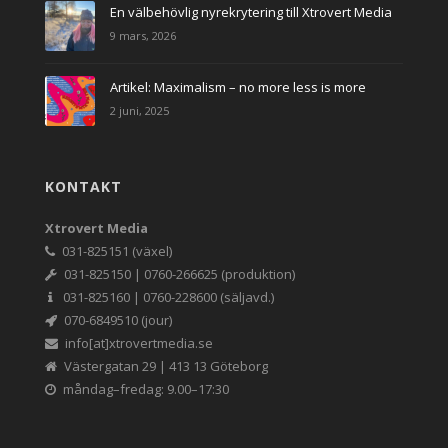
En välbehövlig nyrekrytering till Xtrovert Media
9 mars, 2026
Artikel: Maximalism – no more less is more
2 juni, 2025
KONTAKT
Xtrovert Media
031-825151 (växel)
031-825150 | 0760-266625 (produktion)
031-825160 | 0760-228600 (säljavd.)
070-6849510 (jour)
info[at]xtrovertmedia.se
Västergatan 29 | 413 13 Göteborg
måndag–fredag: 9.00–17:30