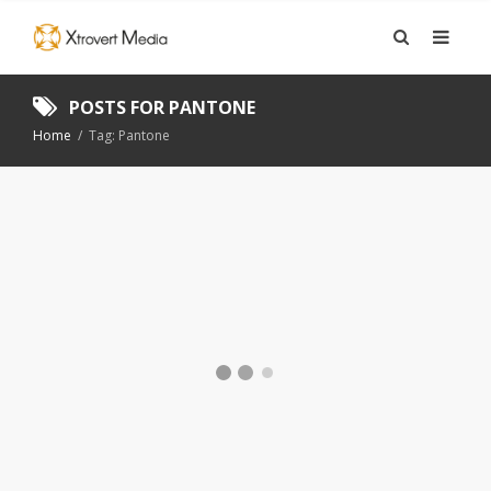
POSTS FOR
PANTONE
Home
/
Tag: Pantone
ÅRETS FÄRG 2022
ARTIKEL
,
GRAFISK FORMGIVNING
,
ÖVRIGT
5 JANUARI, 2022