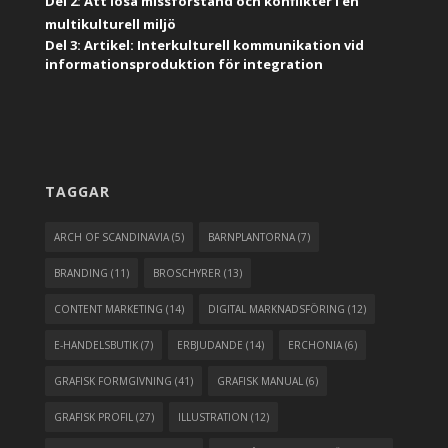
Del 2: Att lösa missförstånd och konflikter i en
multikulturell miljö
Del 3: Artikel: Interkulturell kommunikation vid
informationsproduktion för integration
TAGGAR
ARCH OF SCANDINAVIA
(5)
BARNPLANTORNA
(7)
BRANDING
(11)
BROSCHYRER
(13)
CONTENT MARKETING
(14)
DIGITAL MARKNADSFÖRING
(12)
E-HANDELSBUTIK
(7)
ERBJUDANDE
(14)
ERCHONIA
(6)
GRAFISK FORMGIVNING
(41)
GRAFISK MANUAL
(6)
GRAFISK PROFIL
(27)
ILLUSTRATION
(12)