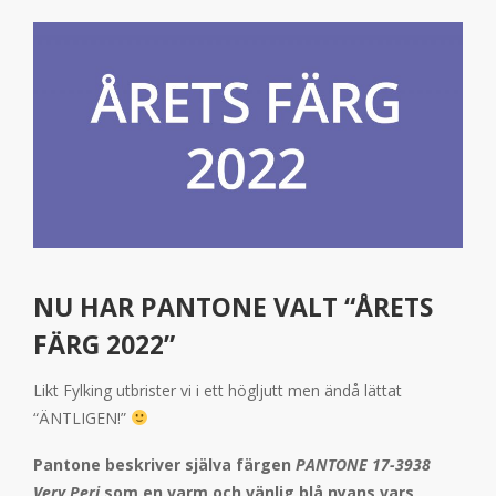
NU HAR PANTONE VALT “ÅRETS
FÄRG 2022”
Likt Fylking utbrister vi i ett högljutt men ändå lättat
“ÄNTLIGEN!”
Pantone beskriver själva färgen
PANTONE 17-3938
Very Peri
som en varm och vänlig blå nyans vars