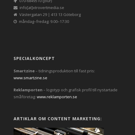
070-6849510 (jour)
info[at]xtrovertmedia.se
Västergatan 29 | 413 13 Göteborg
måndag–fredag: 9.00–17:30
SPECIALKONCEPT
Smartzine
– tidningsproduktion till fast pris:
www.smartzine.se
Reklamporten
– logotyp och grafisk profil till nystartade
småföretag:
www.reklamporten.se
ARTIKLAR OM CONTENT MARKETING: