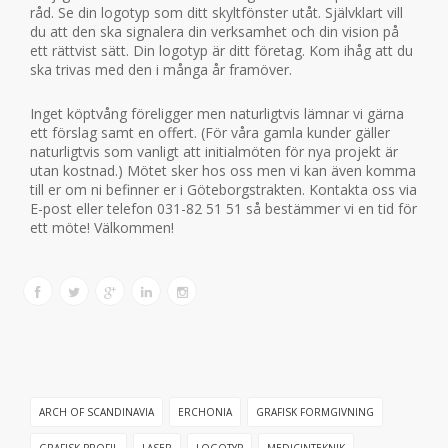
råd. Se din logotyp som ditt skyltfönster utåt. Självklart vill
du att den ska signalera din verksamhet och din vision på
ett rättvist sätt. Din logotyp är ditt företag. Kom ihåg att du
ska trivas med den i många år framöver.
Inget köptvång föreligger men naturligtvis lämnar vi gärna
ett förslag samt en offert. (För våra gamla kunder gäller
naturligtvis som vanligt att initialmöten för nya projekt är
utan kostnad.) Mötet sker hos oss men vi kan även komma
till er om ni befinner er i Göteborgstrakten. Kontakta oss via
E-post eller telefon 031-82 51 51 så bestämmer vi en tid för
ett möte! Välkommen!
ARCH OF SCANDINAVIA
ERCHONIA
GRAFISK FORMGIVNING
GRAFISK PROFIL
LASER
LOGOTYP
MEDICINTEKNIK