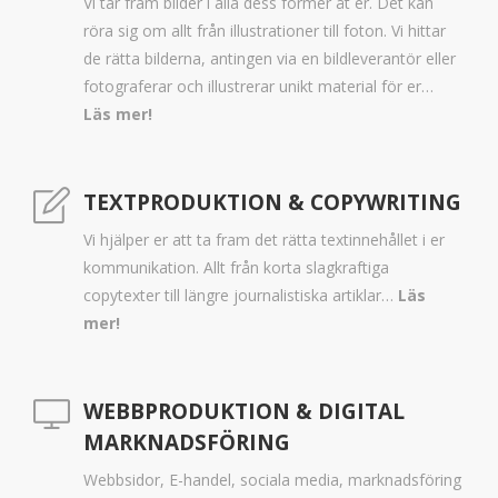
Vi tar fram bilder i alla dess former åt er. Det kan
röra sig om allt från illustrationer till foton. Vi hittar
de rätta bilderna, antingen via en bildleverantör eller
fotograferar och illustrerar unikt material för er…
Läs mer!
TEXTPRODUKTION & COPYWRITING
Vi hjälper er att ta fram det rätta textinnehållet i er
kommunikation. Allt från korta slagkraftiga
copytexter till längre journalistiska artiklar…
Läs
mer!
WEBBPRODUKTION & DIGITAL
MARKNADSFÖRING
Webbsidor, E-handel, sociala media, marknadsföring