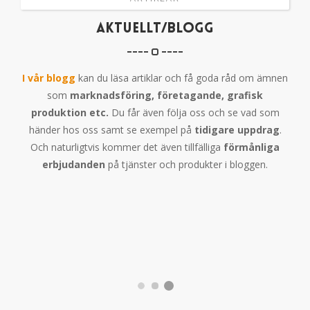
AKTUELLT/BLOGG
I vår blogg
kan du läsa artiklar och få goda råd om ämnen
som
marknadsföring, företagande, grafisk
produktion etc.
Du får även följa oss och se vad som
händer hos oss samt se exempel på
tidigare uppdrag
.
Och naturligtvis kommer det även tillfälliga
förmånliga
erbjudanden
på tjänster och produkter i bloggen.
TÄVLING – VINN EN
LOGOTYP OCH GRAFISK
PROFIL TILL DITT